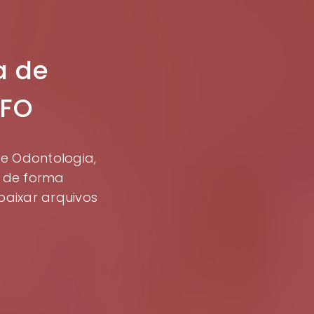
a de
CFO
de Odontologia,
s de forma
baixar arquivos