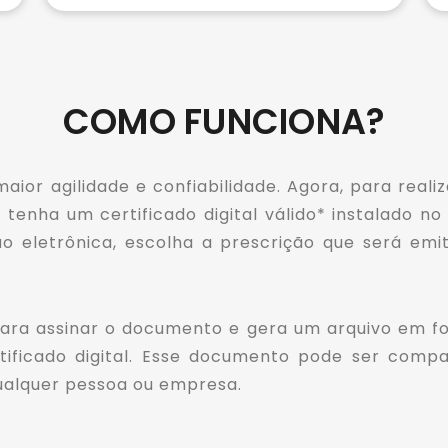
COMO FUNCIONA?
maior agilidade e confiabilidade. Agora, para real
al tenha um certificado digital válido* instalado 
ão eletrônica, escolha a prescrição que será emi
o para assinar o documento e gera um arquivo em f
rtificado digital. Esse documento pode ser co
 qualquer pessoa ou empresa.
o àquele que estiver dentro do prazo de validade, que se