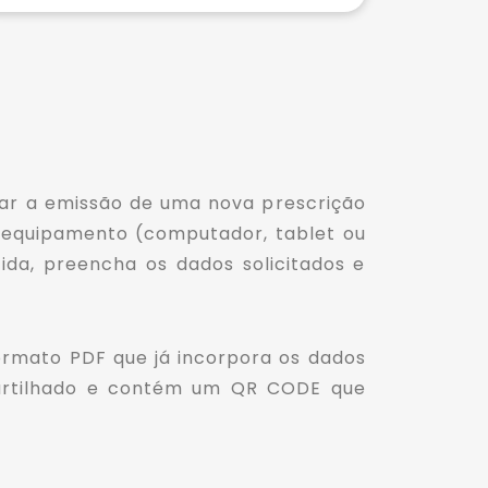
izar a emissão de uma nova prescrição
no equipamento (computador, tablet ou
tida, preencha os dados solicitados e
ormato PDF que já incorpora os dados
mpartilhado e contém um QR CODE que
ja emitido por qualquer uma das cerca de 30