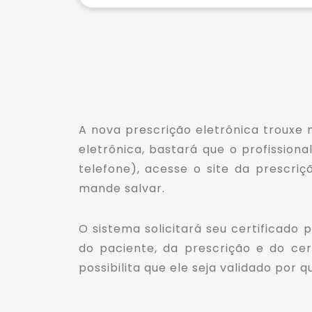
A nova prescrição eletrônica trouxe 
eletrônica, bastará que o profission
telefone), acesse o site da prescriç
mande salvar.
O sistema solicitará seu certificad
do paciente, da prescrição e do ce
possibilita que ele seja validado por
* Entende-se por certificado digital válid